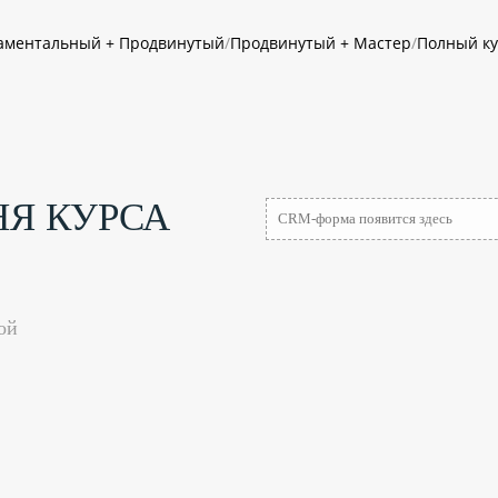
аментальный + Продвинутый
/
Продвинутый + Мастер
/
Полный ку
НЯ
КУРСА
CRM-форма появится здесь
ой